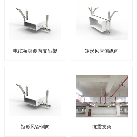
电缆桥架侧向支吊架
矩形风管侧纵向
矩形风管侧向
抗震支架